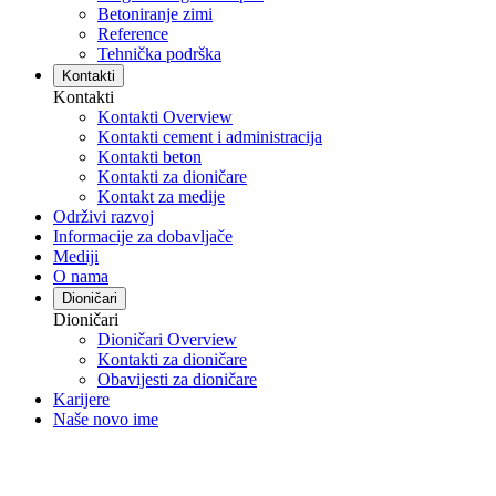
Betoniranje zimi
Reference
Tehnička podrška
Kontakti
Kontakti
Kontakti Overview
Kontakti cement i administracija
Kontakti beton
Kontakti za dioničare
Kontakt za medije
Održivi razvoj
Informacije za dobavljače
Mediji
O nama
Dioničari
Dioničari
Dioničari Overview
Kontakti za dioničare
Obavijesti za dioničare
Karijere
Naše novo ime