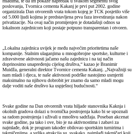
mladima, te da im pokaže napredak u svakom segmentu svog
poslovanja, Tvornica cementa Kakanj je prvi put 2002. godine
organizirala Dan otvorenih vrata tokom kojeg je TCK posjetilo više
od 5.000 ljudi kojima je predstavljena prva faza investiranja nakon
privatizacije. Na ovaj način promijenjen je dotadašnji odnos sa
lokalnom zajednicom koji postaje potpuno transparentan i otvoren.
„Lokalna zajednica uvijek je među najvećim prioritetima naše
kompanije. Stalnim ulaganjima u mnogobrojne sportske, kulturne i
zdravstvene aktivnosti jačamo našu zajednicu i na taj način
doprinosimo unapređenju cijelog društva,“ kazao je Branimir
Muidža, generalni direktor Tvornice cementa Kakanj. „Najvažniji su
nam mladi i djeca, te naše aktivnosti podrške nastojimo usmjeriti
maksimalno na njihovu dobrobit jer znamo da samo mladi mogu
dalje voditi naše društvo ka uspješnoj budućnosti.“
Svake godine na Dan otvorenih vrata hiljade stanovnika Kaknja i
okolnih gradova dolazi u tvornička postrojenja kako bi se upoznali
sa radom postrojenja i uživali u mnoštvu sadržaja. Poseban akcenat
svake godine, pa tako i ove, bio je na aktivnostima i zabavi za
najmlađe, dok je program također obilovao sportskim turnirima i
takmičenjima, a velika atrakcija su, svakako, najmlađi takmičari koji