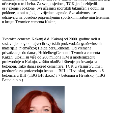
učestvuju u trci beba. Za sve posjetioce, TCK je obezbijedila
osvježenje i poklone. Svi učesnici sportskih takmičenja dobili su
poklone, a oni najbolji i vrijedne nagrade. Sve aktivnosti se
održavaju na posebno pripremljenim sportskim i zabavnim terenima
u krugu Tvornice cementa Kakanj.
Tvornica cementa Kakanj d.d. Kakanj od 2000. godine radi u
sastavu jednog od najvećih svjetskih proizvođača građevinskih
materijala, njemačkog HeidelbergCementa. Od vremena
privatizacije do danas, HeidelbergCement i Tvornica cementa
Kakanj uložili su više od 200 miliona KM u modernizaciju
proizvodnje u Kaknju, zaštitu okoliša i širenje poslovanja sa
betonom. Tako danas pored cementare, TCK u vlasništvu ima i
preduzeće za proizvodnju betona u BiH i Hrvatskoj, odnosno 6
betonara u BiH (TBG BH d.o.o.) i 7 betonara u Hrvatskoj (TBG
Beton d.o.o.).