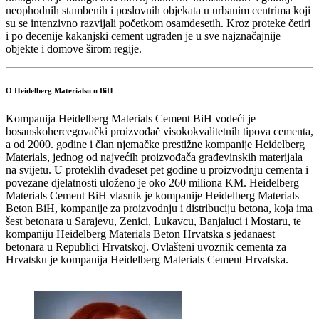
neophodnih stambenih i poslovnih objekata u urbanim centrima koji
su se intenzivno razvijali početkom osamdesetih. Kroz proteke četiri
i po decenije kakanjski cement ugrađen je u sve najznačajnije
objekte i domove širom regije.
O Heidelberg Materialsu u BiH
Kompanija Heidelberg Materials Cement BiH vodeći je
bosanskohercegovački proizvođač visokokvalitetnih tipova cementa,
a od 2000. godine i član njemačke prestižne kompanije Heidelberg
Materials, jednog od najvećih proizvođača građevinskih materijala
na svijetu. U proteklih dvadeset pet godine u proizvodnju cementa i
povezane djelatnosti uloženo je oko 260 miliona KM. Heidelberg
Materials Cement BiH vlasnik je kompanije Heidelberg Materials
Beton BiH, kompanije za proizvodnju i distribuciju betona, koja ima
šest betonara u Sarajevu, Zenici, Lukavcu, Banjaluci i Mostaru, te
kompaniju Heidelberg Materials Beton Hrvatska s jedanaest
betonara u Republici Hrvatskoj. Ovlašteni uvoznik cementa za
Hrvatsku je kompanija Heidelberg Materials Cement Hrvatska.