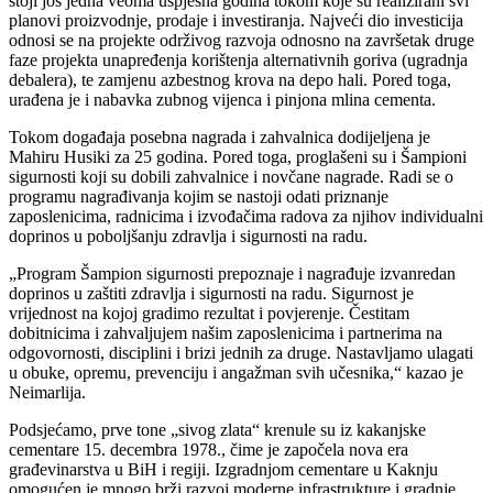
stoji još jedna veoma uspješna godina tokom koje su realizirani svi
planovi proizvodnje, prodaje i investiranja. Najveći dio investicija
odnosi se na projekte održivog razvoja odnosno na završetak druge
faze projekta unapređenja korištenja alternativnih goriva (ugradnja
debalera), te zamjenu azbestnog krova na depo hali. Pored toga,
urađena je i nabavka zubnog vijenca i pinjona mlina cementa.
Tokom događaja posebna nagrada i zahvalnica dodijeljena je
Mahiru Husiki za 25 godina. Pored toga, proglašeni su i Šampioni
sigurnosti koji su dobili zahvalnice i novčane nagrade. Radi se o
programu nagrađivanja kojim se nastoji odati priznanje
zaposlenicima, radnicima i izvođačima radova za njihov individualni
doprinos u poboljšanju zdravlja i sigurnosti na radu.
„Program Šampion sigurnosti prepoznaje i nagrađuje izvanredan
doprinos u zaštiti zdravlja i sigurnosti na radu. Sigurnost je
vrijednost na kojoj gradimo rezultat i povjerenje. Čestitam
dobitnicima i zahvaljujem našim zaposlenicima i partnerima na
odgovornosti, disciplini i brizi jednih za druge. Nastavljamo ulagati
u obuke, opremu, prevenciju i angažman svih učesnika,“ kazao je
Neimarlija.
Podsjećamo, prve tone „sivog zlata“ krenule su iz kakanjske
cementare 15. decembra 1978., čime je započela nova era
građevinarstva u BiH i regiji. Izgradnjom cementare u Kaknju
omogućen je mnogo brži razvoj moderne infrastrukture i gradnje