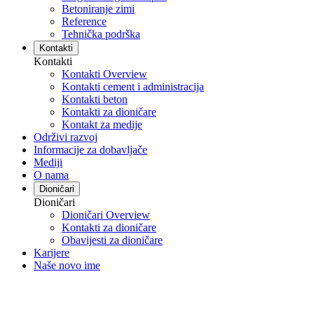
Betoniranje zimi
Reference
Tehnička podrška
Kontakti
Kontakti
Kontakti Overview
Kontakti cement i administracija
Kontakti beton
Kontakti za dioničare
Kontakt za medije
Održivi razvoj
Informacije za dobavljače
Mediji
O nama
Dioničari
Dioničari
Dioničari Overview
Kontakti za dioničare
Obavijesti za dioničare
Karijere
Naše novo ime