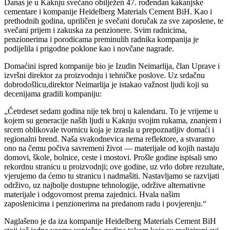
Danas je u Kaknju svečano obilježen 47. rođendan kakanjske
cementare i kompanije Heidelberg Materials Cement BiH. Kao i
prethodnih godina, upriličen je svečani doručak za sve zaposlene, te
svečani prijem i zakuska za penzionere. Svim radnicima,
penzionerima i porodicama preminulih radnika kompanija je
podijelila i prigodne poklone kao i novčane nagrade.
Domaćini ispred kompanije bio je Izudin Neimarlija, član Uprave i
izvršni direktor za proizvodnju i tehničke poslove. Uz srdačnu
dobrodošlicu,direktor Neimarlija je istakao važnost ljudi koji su
decenijama gradili kompaniju:
„Četrdeset sedam godina nije tek broj u kalendaru. To je vrijeme u
kojem su generacije naših ljudi u Kaknju svojim rukama, znanjem i
srcem oblikovale tvornicu koja je izrasla u prepoznatljiv domaći i
regionalni brend. Naša svakodnevica nema reflektore, a stvaramo
ono na čemu počiva savremeni život — materijale od kojih nastaju
domovi, škole, bolnice, ceste i mostovi. Prošle godine ispisali smo
rekordnu stranicu u proizvodnji; ove godine, uz vrlo dobre rezultate,
vjerujemo da ćemo tu stranicu i nadmašiti. Nastavljamo se razvijati
održivo, uz najbolje dostupne tehnologije, održive alternativne
materijale i odgovornost prema zajednici. Hvala našim
zaposlenicima i penzionerima na predanom radu i povjerenju.“
Naglašeno je da iza kompanije Heidelberg Materials Cement BiH