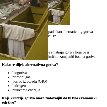
"Prerada komunalnog otpada kao alternativnog goriva
u cementnoj industriji u BiH“
Šta je alternativno gorivo?
Alternativnim gorivima (AG) se smatraju goriva koja će u
budućnosti u potpunosti ili djelimično zamijeniti fosilna goriva.
Kako se dijele alternativna goriva?
biogoriva
prirodni gas
gorivo iz otpada (GIO)
hidrogen
nuklearna energija
Koje kriterije gorivo mora zadovoljiti da bi bilo ekonomski
održivo?