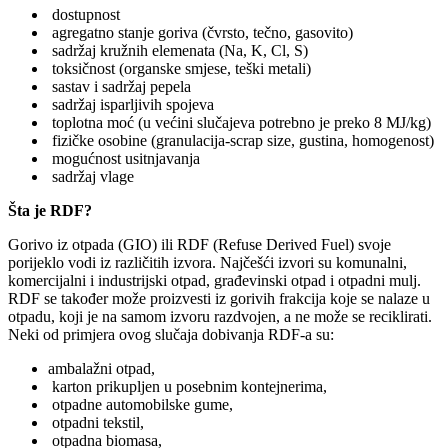
dostupnost
agregatno stanje goriva (čvrsto, tečno, gasovito)
sadržaj kružnih elemenata (Na, K, Cl, S)
toksičnost (organske smjese, teški metali)
sastav i sadržaj pepela
sadržaj isparljivih spojeva
toplotna moć (u većini slučajeva potrebno je preko 8 MJ/kg)
fizičke osobine (granulacija‐scrap size, gustina, homogenost)
mogućnost usitnjavanja
sadržaj vlage
Šta je RDF?
Gorivo iz otpada (GIO) ili RDF (Refuse Derived Fuel) svoje
porijeklo vodi iz različitih izvora. Najčešći izvori su komunalni,
komercijalni i industrijski otpad, građevinski otpad i otpadni mulj.
RDF se također može proizvesti iz gorivih frakcija koje se nalaze u
otpadu, koji je na samom izvoru razdvojen, a ne može se reciklirati.
Neki od primjera ovog slučaja dobivanja RDF‐a su:
ambalažni otpad,
karton prikupljen u posebnim kontejnerima,
otpadne automobilske gume,
otpadni tekstil,
otpadna biomasa,