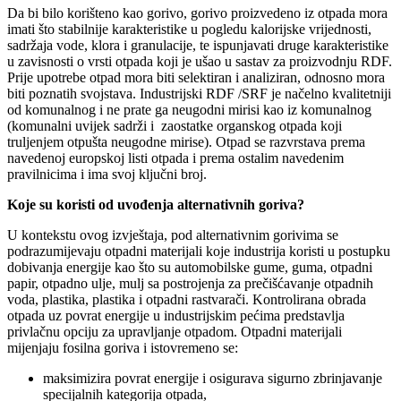
Da bi bilo korišteno kao gorivo, gorivo proizvedeno iz otpada mora
imati što stabilnije karakteristike u pogledu kalorijske vrijednosti,
sadržaja vode, klora i granulacije, te ispunjavati druge karakteristike
u zavisnosti o vrsti otpada koji je ušao u sastav za proizvodnju RDF.
Prije upotrebe otpad mora biti selektiran i analiziran, odnosno mora
biti poznatih svojstava. Industrijski RDF /SRF je načelno kvalitetniji
od komunalnog i ne prate ga neugodni mirisi kao iz komunalnog
(komunalni uvijek sadrži i zaostatke organskog otpada koji
truljenjem otpušta neugodne mirise). Otpad se razvrstava prema
navedenoj europskoj listi otpada i prema ostalim navedenim
pravilnicima i ima svoj ključni broj.
Koje su koristi od uvođenja alternativnih goriva?
U kontekstu ovog izvještaja, pod alternativnim gorivima se
podrazumijevaju otpadni materijali koje industrija koristi u postupku
dobivanja energije kao što su automobilske gume, guma, otpadni
papir, otpadno ulje, mulj sa postrojenja za prečišćavanje otpadnih
voda, plastika, plastika i otpadni rastvarači. Kontrolirana obrada
otpada uz povrat energije u industrijskim pećima predstavlja
privlačnu opciju za upravljanje otpadom. Otpadni materijali
mijenjaju fosilna goriva i istovremeno se:
maksimizira povrat energije i osigurava sigurno zbrinjavanje
specijalnih kategorija otpada,