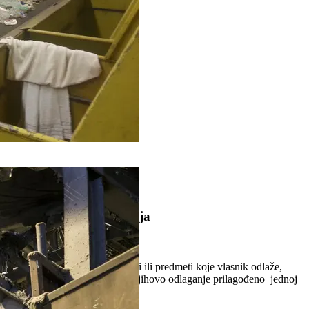
1
2
Često postavljana pitanja
Šta je otpad?
Otpad se definiše kao sve tvari ili predmeti koje vlasnik odlaže,
namjerava odložiti ili se traži njihovo odlaganje prilagođeno jednoj
od kategorija.