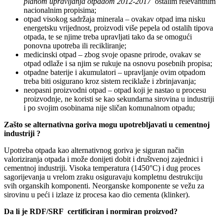
planom upravljanja otpadom 2012‐2017
ostalim relevantnim
nacionalnim propisima;
otpad visokog sadržaja minerala – ovakav otpad ima nisku
energetsku vrijednost, proizvodi više pepela od ostalih tipova
otpada, te se njime treba upravljati tako da se omogući
ponovna upotreba ili recikliranje;
medicinski otpad – zbog svoje opasne prirode, ovakav se
otpad odlaže i sa njim se rukuje na osnovu posebnih propisa;
otpadne baterije i akumulatori – upravljanje ovim otpadom
treba biti osigurano kroz sistem reciklaže i zbrinjavanja;
neopasni proizvodni otpad – otpad koji je nastao u procesu
proizvodnje, ne koristi se kao sekundarna sirovina u industriji
i po svojim osobinama nije sličan komunalnom otpadu;
Zašto se alternativna goriva mogu upotrebljavati u cementnoj
industriji ?
Upotreba otpada kao alternativnog goriva je siguran način
valoriziranja otpada i može donijeti dobit i društvenoj zajednici i
cementnoj industriji. Visoka temperatura (1450°C) i dug proces
sagorijevanja u vrelom zraku osiguravaju kompletnu destrukciju
svih organskih komponenti. Neorganske komponente se vežu za
sirovinu u peći i izlaze iz procesa kao dio cementa (klinker).
Da li je RDF/SRF certificiran i normiran proizvod?