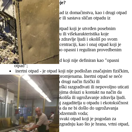
Koje kategorije otpada postoje?
komunalni otpad ‐ je otpad iz domaćinstva, kao i drugi otpad
koji je zbog svoje prirode ili sastava sličan otpadu iz
domaćinstva;
opasni otpad ‐ je svaki otpad koji je utvrđen posebnim
propisom i koji ima jednu ili višekarakteristika koje
prouzrokuju opasnost po zdravlje ljudi i okoliš po svom
porijeklu, sastavu ili koncentraciji, kao i onaj otpad koji je
naveden u listi otpada kao opasni i reguliran provedbenim
propisom;
neopasni otpad ‐ je otpad koji nije definiran kao "opasni
otpad";
inertni otpad ‐ je otpad koji nije podložan značajnim fizičkim,
hemijskim ili biološkim promjenama. Inertni otpad se neće
rastvarati, spaljivati ili na drugi način fizički ili
hemijski obrađivati, biološki razgrađivati ili nepovoljno uticati
na druge supstance sa kojima dolazi u kontakt na način da
prouzrokuje zagađenje okoliša ili ugrožavanje zdravlja ljudi.
Ukupna vlažnost, sadržaj zagaditelja u otpadu i ekotoksičnost
filtrata mora biti neznatna da ne bi došlo do ugrožavanja
kvaliteta površinskih i podzemnih voda;
biorazgradivi otpad ‐ je svaki otpad koji je pogodan za
aerobnu ili anaerobnu razgradnju kao što je hrana, vrtni otpad,
papir i karton;