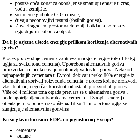
postiže opća korist za okoliš jer se smanjuju emisije u zrak,
vodu i zemljište,
smanjenje globalne CO2 emisije,
čuvaju neobnovljivi resursi (fosilnih goriva),
čuva dragocjeni prostor na deponiji i otklanja potreba za
izgradnjom spalionica otpada.
Da li je osjetna ušteda energije prilikom korištenja alternativnih
goriva?
Proces proizvodnje cementa zahtijeva mnogo energije (oko 130 kg
uglja za svaku tonu cementa). Upotrebom alternativnih goriva
proizvođači cementa čuvaju neobnovljiva fosilna goriva. Neke od
najnaprednijih cementara u Evropi dobivaju preko 80% energije iz
alternativnih goriva.Proizvodnja cementa je proces koji ne proizvodi
vlastiti otpad, nego čak koristi otpad ostalih proizvodnih procesa.
Više od 4 miliona tona otpada pretvara se u alternativna goriva i
bude upotrijebljeno u tvornicama cementa u Evropi – energija
otpada je u potpunosti iskorištena. Blizu 4 miliona tona uglja se
zamjenjuje alternativnim gorivima.
Ko su glavni korisnici RDF-a u jugoistočnoj Evropi?
cementare
toplane