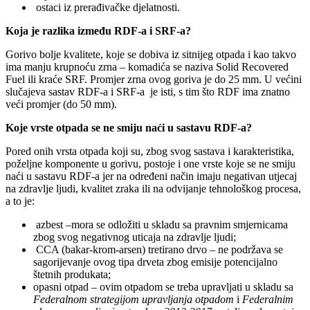
ostaci iz prerađivačke djelatnosti.
Koja je razlika između RDF-a i SRF-a?
Gorivo bolje kvalitete, koje se dobiva iz sitnijeg otpada i kao takvo
ima manju krupnoću zrna – komadića se naziva Solid Recovered
Fuel ili kraće SRF. Promjer zrna ovog goriva je do 25 mm. U većini
slučajeva sastav RDF-a i SRF-a je isti, s tim što RDF ima znatno
veći promjer (do 50 mm).
Koje vrste otpada se ne smiju naći u sastavu RDF-a?
Pored onih vrsta otpada koji su, zbog svog sastava i karakteristika,
poželjne komponente u gorivu, postoje i one vrste koje se ne smiju
naći u sastavu RDF‐a jer na određeni način imaju negativan utjecaj
na zdravlje ljudi, kvalitet zraka ili na odvijanje tehnološkog procesa,
a to je:
azbest –mora se odložiti u skladu sa pravnim smjernicama
zbog svog negativnog uticaja na zdravlje ljudi;
CCA (bakar‐krom‐arsen) tretirano drvo – ne podržava se
sagorijevanje ovog tipa drveta zbog emisije potencijalno
štetnih produkata;
opasni otpad – ovim otpadom se treba upravljati u skladu sa
Federalnom strategijom
upravljanja otpadom
i
Federalnim