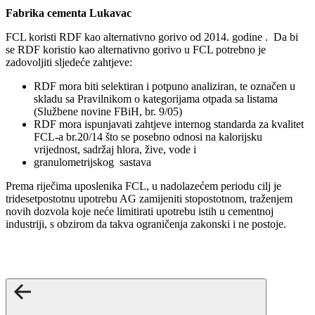
Fabrika cementa Lukavac
FCL koristi RDF kao alternativno gorivo od 2014. godine . Da bi
se RDF koristio kao alternativno gorivo u FCL potrebno je
zadovoljiti sljedeće zahtjeve:
RDF mora biti selektiran i potpuno analiziran, te označen u
skladu sa Pravilnikom o kategorijama otpada sa listama
(Službene novine FBiH, br. 9/05)
RDF mora ispunjavati zahtjeve internog standarda za kvalitet
FCL‐a br.20/14 što se posebno odnosi na kalorijsku
vrijednost, sadržaj hlora, žive, vode i
granulometrijskog sastava
Prema riječima uposlenika FCL, u nadolazećem periodu cilj je
tridesetpostotnu upotrebu AG zamijeniti stopostotnom, traženjem
novih dozvola koje neće limitirati upotrebu istih u cementnoj
industriji, s obzirom da takva ograničenja zakonski i ne postoje.