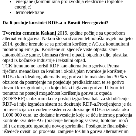
energane (kombinirana proizvodnja električne i toplotne
energije)
termoelektrane
Da li postoje korsinici RDF-a u Bosnii Hercegovini?
Tvornica cementa Kakanj
2015. godine počinje sa upotrebom
alternativnih goriva. Nakon što su stvoreni tehnološki uvjeti na ljeto
2014. godine krenulo se sa probnim korištenje AG,uz kontinuirani
monitoring emisija. Korištene su sljedeće vrste otpada: stare
automobilske gume, biomasa (drvni otpad), otpadno ulje, plastika,
otpad iz kožarske industrije i tekstilni otpad.
TCK trenutno ne koristi RDF kao alternativno gorivo. Prema
riječima menadžera za kvalitet i okoliš,plan tvornice je korištenje
RDF‐a kao idealnog alternativnog goriva i to maksimalno 30 % s
obzirom da postrojenje ne posjeduje predkalcinator, te se gorivo
dovodi kroz gorionik, na koje dolazi i glavno gorivo. U tvornici
trenutno ne postoji mogućnost korištenja goriva iz otpada
(RDF/SRF) s obzirom da ne postoji izgrađena hala za skladištenje
RDF‐a i nije izgrađen sistem za doziranje RDF‐a.Procijenjeno je da
bi investicija za uvođenje sistema za doziranje RDF‐a iznosila oko
1.000.000 eura, uz dodatne investicije koje se tiču internog praćenja
kontrole kvalitete AG (praćenje hemijskog sastava, toplotne moći
itd.) uz moguću ugradnju novog gorionika. Postignute finansijske
uštedeće ovisiti od procenta zamjene fosilnih goriva alternativnim.