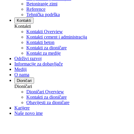
Betoniranje zimi
Reference
Tehnička podrška
Kontakti
Kontakti
Kontakti Overview
Kontakti cement i administracija
Kontakti beton
Kontakti za dioničare
Kontakt za medije
Održivi razvoj
Informacije za dobavljače
Mediji
O nama
Dioničari
Dioničari
Dioničari Overview
Kontakti za dioničare
Obavijesti za dioničare
Karijere
Naše novo ime