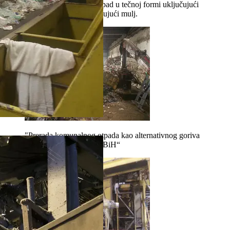
tečni otpad ‐ je svaki otpad u tečnoj formi uključujući
otpadne vode, ali isključujući mulj.
"Prerada komunalnog otpada kao alternativnog goriva
u cementnoj industriji u BiH“