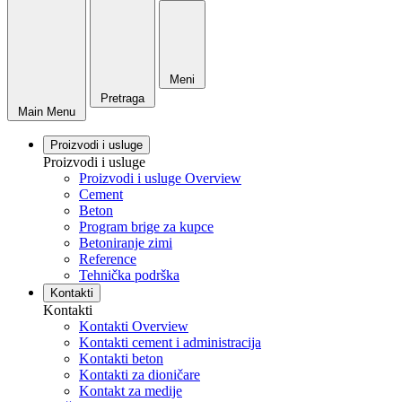
Meni
Pretraga
Main Menu
Proizvodi i usluge
Proizvodi i usluge
Proizvodi i usluge Overview
Cement
Beton
Program brige za kupce
Betoniranje zimi
Reference
Tehnička podrška
Kontakti
Kontakti
Kontakti Overview
Kontakti cement i administracija
Kontakti beton
Kontakti za dioničare
Kontakt za medije