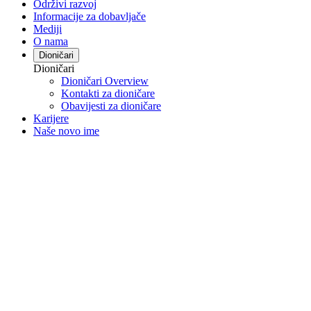
Održivi razvoj
Informacije za dobavljače
Mediji
O nama
Dioničari
Dioničari
Dioničari Overview
Kontakti za dioničare
Obavijesti za dioničare
Karijere
Naše novo ime