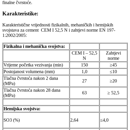
finalne čvrstoće.
Karakteristike:
Karakteristične vrijednosti fizikalnih, mehaničkih i hemijskih
svojstava za cement CEM I 52,5 N i zahtjevi norme EN 197-
1:2002/2005:
Fizikalna i mehanička svojstva:
CEM I – 52,5
Zahtjevi
N
norme
Vrijeme početka vezivanja (min)
150
≥45
Postojanost volumena (mm)
1,0
≤10
Tlačna čvrstoća nakon 2 dana
27
≥20
(MPa)
Tlačna čvrstoća nakon 28 dana
63
≥ 52,5
(MPa)
Hemijska svojstva:
SO3 (%)
2,64
≤4,0