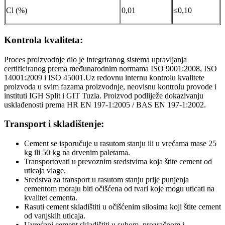
Cl (%)
0,01
≤0,10
Kontrola kvaliteta:
Proces proizvodnje dio je integriranog sistema upravljanja
certificiranog prema međunarodnim normama ISO 9001:2008, ISO
14001:2009 i ISO 45001.Uz redovnu internu kontrolu kvalitete
proizvoda u svim fazama proizvodnje, neovisnu kontrolu provode i
instituti IGH Split i GIT Tuzla. Proizvod podliježe dokazivanju
usklađenosti prema HR EN 197-1:2005 / BAS EN 197-1:2002.
Transport i skladištenje:
Cement se isporučuje u rasutom stanju ili u vrećama mase 25
kg ili 50 kg na drvenim paletama.
Transportovati u prevoznim sredstvima koja štite cement od
uticaja vlage.
Sredstva za transport u rasutom stanju prije punjenja
cementom moraju biti očišćena od tvari koje mogu uticati na
kvalitet cementa.
Rasuti cement skladištiti u očišćenim silosima koji štite cement
od vanjskih uticaja.
Uvrećani cement skladištiti u suhom, prozračnom i