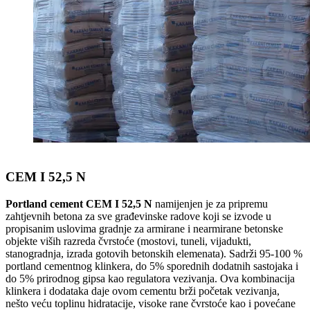
CEM I 52,5 N
Portland cement CEM I 52,5 N
namijenjen je za pripremu
zahtjevnih betona za sve građevinske radove koji se izvode u
propisanim uslovima gradnje za armirane i nearmirane betonske
objekte viših razreda čvrstoće (mostovi, tuneli, vijadukti,
stanogradnja, izrada gotovih betonskih elemenata). Sadrži 95-100 %
portland cementnog klinkera, do 5% sporednih dodatnih sastojaka i
do 5% prirodnog gipsa kao regulatora vezivanja. Ova kombinacija
klinkera i dodataka daje ovom cementu brži početak vezivanja,
nešto veću toplinu hidratacije, visoke rane čvrstoće kao i povećane