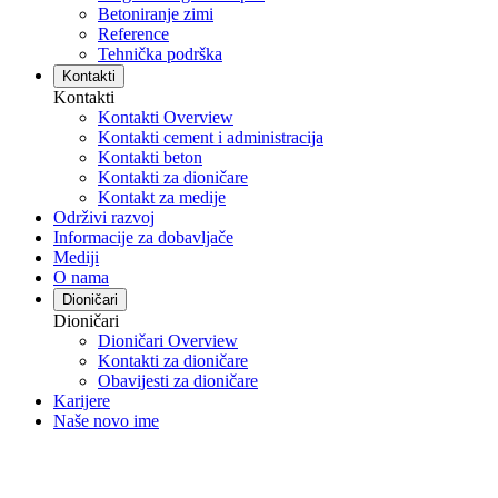
Betoniranje zimi
Reference
Tehnička podrška
Kontakti
Kontakti
Kontakti Overview
Kontakti cement i administracija
Kontakti beton
Kontakti za dioničare
Kontakt za medije
Održivi razvoj
Informacije za dobavljače
Mediji
O nama
Dioničari
Dioničari
Dioničari Overview
Kontakti za dioničare
Obavijesti za dioničare
Karijere
Naše novo ime