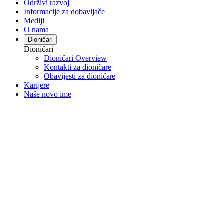
Održivi razvoj
Informacije za dobavljače
Mediji
O nama
Dioničari
Dioničari
Dioničari Overview
Kontakti za dioničare
Obavijesti za dioničare
Karijere
Naše novo ime