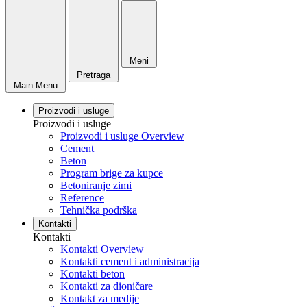
Meni
Pretraga
Main Menu
Proizvodi i usluge
Proizvodi i usluge
Proizvodi i usluge Overview
Cement
Beton
Program brige za kupce
Betoniranje zimi
Reference
Tehnička podrška
Kontakti
Kontakti
Kontakti Overview
Kontakti cement i administracija
Kontakti beton
Kontakti za dioničare
Kontakt za medije