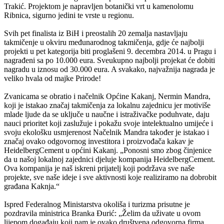
Trakić. Projektom je napravljen botanički vrt u kamenolomu
Ribnica, sigurno jedini te vrste u regionu.
Svih pet finalista iz BiH i preostalih 20 zemalja nastavljaju
takmičenje u okviru međunarodnog takmičenja, gdje će najbolji
projekti u pet kategorija biti proglašeni 9. decembra 2014. u Pragu i
nagrađeni sa po 10.000 eura. Sveukupno najbolji projekat će dobiti
nagradu u iznosu od 30.000 eura. A svakako, najvažnija nagrada je
veliko hvala od majke Prirode!
Zvanicama se obratio i načelnik Općine Kakanj, Nermin Mandra,
koji je istakao značaj takmičenja za lokalnu zajednicu jer motiviše
mlade ljude da se uključe u naučne i istraživačke poduhvate, daju
nauci prioritet koji zaslužuje i pokažu svoje intelektualno umijeće i
svoju ekološku usmjerenost Načelnik Mandra također je istakao i
značaj ovako odgovornog investitora i proizvođača kakav je
HeidelbergCement u općini Kakanj. „Ponosni smo zbog činjenice
da u našoj lokalnoj zajednici djeluje kompanija HeidelbergCement.
Ova kompanija je naš iskreni prijatelj koji podržava sve naše
projekte, sve naše ideje i sve aktivnosti koje realiziramo na dobrobit
građana Kaknja.“
Ispred Federalnog Ministarstva okoliša i turizma prisutne je
pozdravila ministrica Branka Đurić: „Želim da uživate u ovom
lijepom događaju koji nam je ovako društvena odgovorna firma