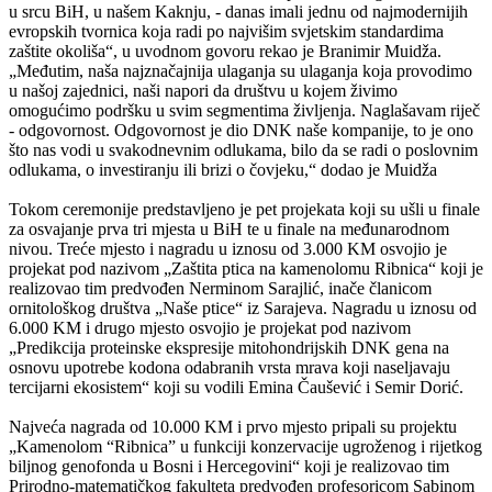
u srcu BiH, u našem Kaknju, - danas imali jednu od najmodernijih
evropskih tvornica koja radi po najvišim svjetskim standardima
zaštite okoliša“, u uvodnom govoru rekao je Branimir Muidža.
„Međutim, naša najznačajnija ulaganja su ulaganja koja provodimo
u našoj zajednici, naši napori da društvu u kojem živimo
omogućimo podršku u svim segmentima življenja. Naglašavam riječ
- odgovornost. Odgovornost je dio DNK naše kompanije, to je ono
što nas vodi u svakodnevnim odlukama, bilo da se radi o poslovnim
odlukama, o investiranju ili brizi o čovjeku,“ dodao je Muidža
Tokom ceremonije predstavljeno je pet projekata koji su ušli u finale
za osvajanje prva tri mjesta u BiH te u finale na međunarodnom
nivou. Treće mjesto i nagradu u iznosu od 3.000 KM osvojio je
projekat pod nazivom „Zaštita ptica na kamenolomu Ribnica“ koji je
realizovao tim predvođen Nerminom Sarajlić, inače članicom
ornitološkog društva „Naše ptice“ iz Sarajeva. Nagradu u iznosu od
6.000 KM i drugo mjesto osvojio je projekat pod nazivom
„Predikcija proteinske ekspresije mitohondrijskih DNK gena na
osnovu upotrebe kodona odabranih vrsta mrava koji naseljavaju
tercijarni ekosistem“ koji su vodili Emina Čaušević i Semir Dorić.
Najveća nagrada od 10.000 KM i prvo mjesto pripali su projektu
„Kamenolom “Ribnica” u funkciji konzervacije ugroženog i rijetkog
biljnog genofonda u Bosni i Hercegovini“ koji je realizovao tim
Prirodno-matematičkog fakulteta predvođen profesoricom Sabinom