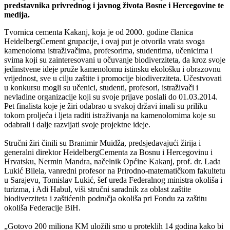
predstavnika privrednog i javnog života Bosne i Hercegovine te
medija.
Tvornica cementa Kakanj, koja je od 2000. godine članica
HeidelbergCement grupacije, i ovaj put je otvorila vrata svoga
kamenoloma istraživačima, profesorima, studentima, učenicima i
svima koji su zainteresovani u očuvanje biodiverziteta, da kroz svoje
jedinstvene ideje pruže kamenolomu istinsku ekološku i obrazovnu
vrijednost, sve u cilju zaštite i promocije biodiverziteta. Učestvovati
u konkursu mogli su učenici, studenti, profesori, istraživači i
nevladine organizacije koji su svoje prijave poslali do 01.03.2014.
Pet finalista koje je žiri odabrao u svakoj državi imali su priliku
tokom proljeća i ljeta raditi istraživanja na kamenolomima koje su
odabrali i dalje razvijati svoje projektne ideje.
Stručni žiri činili su Branimir Muidža, predsjedavajući žirija i
generalni direktor HeidelbergCementa za Bosnu i Hercegovinu i
Hrvatsku, Nermin Mandra, načelnik Općine Kakanj, prof. dr. Lada
Lukić Bilela, vanredni profesor na Prirodno-matematičkom fakultetu
u Sarajevu, Tomislav Lukić, šef ureda Federalnog ministra okoliša i
turizma, i Adi Habul, viši stručni saradnik za oblast zaštite
biodiverziteta i zaštićenih područja okoliša pri Fondu za zaštitu
okoliša Federacije BiH.
„Gotovo 200 miliona KM uložili smo u proteklih 14 godina kako bi