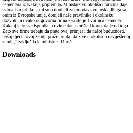
cementara iz Kaknja pripremila. Ministarstvo okoliša i turizma daje
svima istu priliku – mi smo donijeli zakonodavstvo, uskladili ga sa
onim iz Evropske unije, donijeli naše pravilnike i okolinsku
dozvolu, a ovako odgovorna firma kao što je Tvornica cementa
Kakanj je to sve ispunila, a ovime danas otišla i korak dalje od toga.
Zato sve firme trebaju da prate ovaj primjer i da našoj budućnosti,
našoj djeci i ovoj zemlji pruže priliku da žive u okolišno osviještenoj
zemlji,“ zaključila je ministrica Đurić.
Downloads