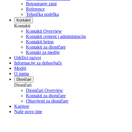
Betoniranje zimi
Reference
Tehnička podrška
Kontakti
Kontakti
Kontakti Overview
Kontakti cement i administracija
Kontakti beton
Kontakti za dioničare
Kontakt za medije
Održivi razvoj
Informacije za dobavljače
Mediji
O nama
Dioničari
Dioničari
Dioničari Overview
Kontakti za dioničare
Obavijesti za dioničare
Karijere
Naše novo ime