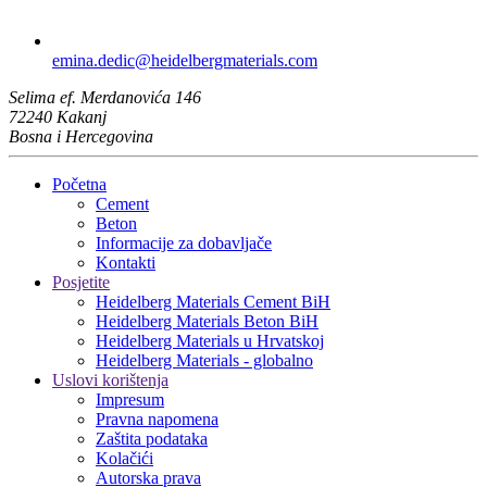
emina.dedic​@heidelbergmaterials.com
Selima ef. Merdanovića 146
72240 Kakanj
Bosna i Hercegovina
Početna
Cement
Beton
Informacije za dobavljače
Kontakti
Posjetite
Heidelberg Materials Cement BiH
Heidelberg Materials Beton BiH
Heidelberg Materials u Hrvatskoj
Heidelberg Materials - globalno
Uslovi korištenja
Impresum
Pravna napomena
Zaštita podataka
Kolačići
Autorska prava