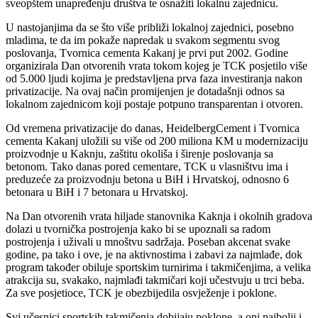
sveopštem unapređenju društva te osnažiti lokalnu zajednicu.
U nastojanjima da se što više približi lokalnoj zajednici, posebno
mladima, te da im pokaže napredak u svakom segmentu svog
poslovanja, Tvornica cementa Kakanj je prvi put 2002. Godine
organizirala Dan otvorenih vrata tokom kojeg je TCK posjetilo više
od 5.000 ljudi kojima je predstavljena prva faza investiranja nakon
privatizacije. Na ovaj način promijenjen je dotadašnji odnos sa
lokalnom zajednicom koji postaje potpuno transparentan i otvoren.
Od vremena privatizacije do danas, HeidelbergCement i Tvornica
cementa Kakanj uložili su više od 200 miliona KM u modernizaciju
proizvodnje u Kaknju, zaštitu okoliša i širenje poslovanja sa
betonom. Tako danas pored cementare, TCK u vlasništvu ima i
preduzeće za proizvodnju betona u BiH i Hrvatskoj, odnosno 6
betonara u BiH i 7 betonara u Hrvatskoj.
Na Dan otvorenih vrata hiljade stanovnika Kaknja i okolnih gradova
dolazi u tvornička postrojenja kako bi se upoznali sa radom
postrojenja i uživali u mnoštvu sadržaja. Poseban akcenat svake
godine, pa tako i ove, je na aktivnostima i zabavi za najmlađe, dok
program također obiluje sportskim turnirima i takmičenjima, a velika
atrakcija su, svakako, najmlađi takmičari koji učestvuju u trci beba.
Za sve posjetioce, TCK je obezbijedila osvježenje i poklone.
Svi učesnici sportskih takmičenja dobijaju poklone, a oni najbolji i