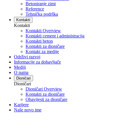
Betoniranje zimi
Reference
Tehnička podrška
Kontakti
Kontakti
Kontakti Overview
Kontakti cement i administracija
Kontakti beton
Kontakti za dioničare
Kontakt za medije
Održivi razvoj
Informacije za dobavljače
Mediji
O nama
Dioničari
Dioničari
Dioničari Overview
Kontakti za dioničare
Obavijesti za dioničare
Karijere
Naše novo ime