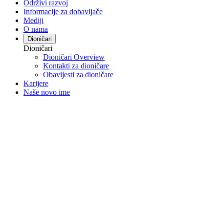
Održivi razvoj
Informacije za dobavljače
Mediji
O nama
Dioničari
Dioničari
Dioničari Overview
Kontakti za dioničare
Obavijesti za dioničare
Karijere
Naše novo ime