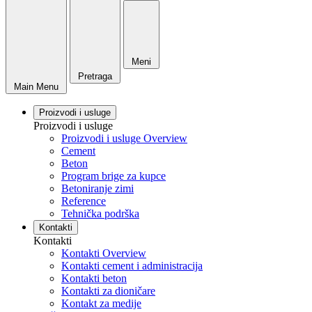
Meni
Pretraga
Main Menu
Proizvodi i usluge
Proizvodi i usluge
Proizvodi i usluge Overview
Cement
Beton
Program brige za kupce
Betoniranje zimi
Reference
Tehnička podrška
Kontakti
Kontakti
Kontakti Overview
Kontakti cement i administracija
Kontakti beton
Kontakti za dioničare
Kontakt za medije