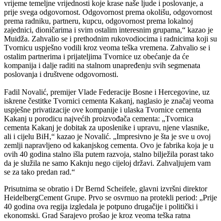
vrijeme temeljne vrijednosti koje krase naše ljude i poslovanje, a
prije svega odgovornost. Odgovornost prema okolišu, odgovornost
prema radniku, partneru, kupcu, odgovornost prema lokalnoj
zajednici, dioničarima i svim ostalim interesnim grupama,“ kazao je
Muidža. Zahvalio se i prethodnim rukovodiocima i radnicima koji su
Tvornicu uspješno vodili kroz veoma teška vremena. Zahvalio se i
ostalim partnerima i prijateljima Tvornice uz obećanje da će
kompanija i dalje raditi na stalnom unapređenju svih segmenata
poslovanja i društvene odgovornosti.
Fadil Novalić, premijer Vlade Federacije Bosne i Hercegovine, uz
iskrene čestitke Tvornici cementa Kakanj, naglasio je značaj veoma
uspješne privatizacije ove kompanije i ulaska Tvornice cementa
Kakanj u porodicu najvećih proizvođača cementa: „Tvornica
cementa Kakanj je dobitak za uposlenike i upravu, njene vlasnike,
ali i cijelu BiH,“ kazao je Novalić. „Impresivno je šta je sve u ovoj
zemlji napravljeno od kakanjskog cementa. Ovo je fabrika koja je u
ovih 40 godina stalno išla putem razvoja, stalno bilježila porast tako
da je služila ne samo Kaknju nego cijeloj državi. Zahvaljujem vam
se za tako predan rad.“
Prisutnima se obratio i Dr Bernd Scheifele, glavni izvršni direktor
HeidelbergCement Grupe. Prvo se osvrnuo na protekli period: „Prije
40 godina ova regija izgledala je potpuno drugačije i politički i
ekonomski. Grad Sarajevo prošao je kroz veoma teška ratna