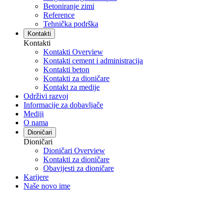
Betoniranje zimi
Reference
Tehnička podrška
Kontakti
Kontakti
Kontakti Overview
Kontakti cement i administracija
Kontakti beton
Kontakti za dioničare
Kontakt za medije
Održivi razvoj
Informacije za dobavljače
Mediji
O nama
Dioničari
Dioničari
Dioničari Overview
Kontakti za dioničare
Obavijesti za dioničare
Karijere
Naše novo ime