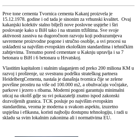
Prve tone cementa Tvornica cementa Kakanj proizvela je
15.12.1978. godine i od tada je sinonim za vrhunski kvalitet. Ovaj
kakanjski kolektiv stalno bilježi nove poslovne uspjehe i širi
poslovanje kako u BiH tako i na stranim tržištima. Sve svoje
aktivnosti zasniva na dugoročnom razvoju koji podrazumijeva
savremene proizvodne pogone i stručno osoblje, a svi procesi su
usklađeni sa najvišim evropskim ekološkim standardima i tehničkim
zahtjevima. Trenutno pored cementare u Kaknju upravlja i sa 7
betonara u BiH i 6 betonara u Hrvatskoj.
Vlastitim kapitalom i stalnim ulaganjem od preko 200 miliona KM u
razvoj i proširenje, uz svestranu podršku strateškog partnera
HeidelbergCementa, nastala je današnja tvornica čije se zelene
površine prostiru na više od 100.000 m2, a obuhvaćaju voćnjake,
parkove i jezero s ribama. Moderni pogoni garantuju minimalni
uticaj na okoliš gdje su svi pokazatelji znatno ispod zakonski
dozvoljenih granica. TCK posluje po najvišim evropskim
standardima, veoma je moderna u svakom aspektu, izuzetno
uspješna i efikasna, koristi najbolju dostupnu tehnologiju, i radi u
skladu sa svim lokalnim zakonima ali i normativima EU.