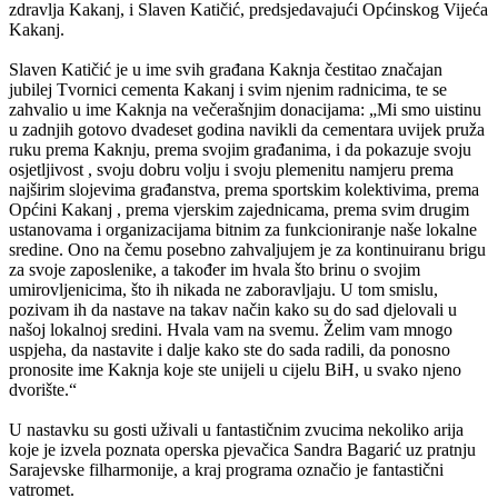
zdravlja Kakanj, i Slaven Katičić, predsjedavajući Općinskog Vijeća
Kakanj.
Slaven Katičić je u ime svih građana Kaknja čestitao značajan
jubilej Tvornici cementa Kakanj i svim njenim radnicima, te se
zahvalio u ime Kaknja na večerašnjim donacijama: „Mi smo uistinu
u zadnjih gotovo dvadeset godina navikli da cementara uvijek pruža
ruku prema Kaknju, prema svojim građanima, i da pokazuje svoju
osjetljivost , svoju dobru volju i svoju plemenitu namjeru prema
najširim slojevima građanstva, prema sportskim kolektivima, prema
Općini Kakanj , prema vjerskim zajednicama, prema svim drugim
ustanovama i organizacijama bitnim za funkcioniranje naše lokalne
sredine. Ono na čemu posebno zahvaljujem je za kontinuiranu brigu
za svoje zaposlenike, a također im hvala što brinu o svojim
umirovljenicima, što ih nikada ne zaboravljaju. U tom smislu,
pozivam ih da nastave na takav način kako su do sad djelovali u
našoj lokalnoj sredini. Hvala vam na svemu. Želim vam mnogo
uspjeha, da nastavite i dalje kako ste do sada radili, da ponosno
pronosite ime Kaknja koje ste unijeli u cijelu BiH, u svako njeno
dvorište.“
U nastavku su gosti uživali u fantastičnim zvucima nekoliko arija
koje je izvela poznata operska pjevačica Sandra Bagarić uz pratnju
Sarajevske filharmonije, a kraj programa označio je fantastični
vatromet.