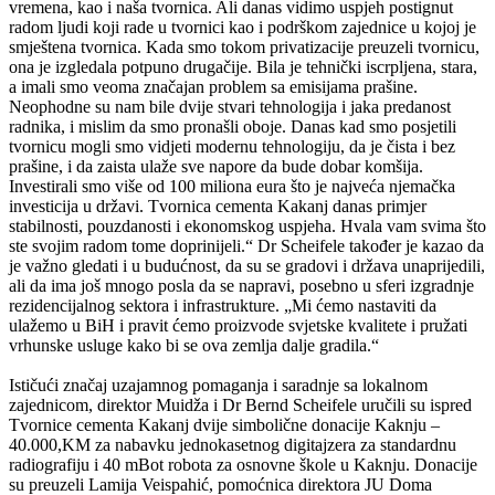
vremena, kao i naša tvornica. Ali danas vidimo uspjeh postignut
radom ljudi koji rade u tvornici kao i podrškom zajednice u kojoj je
smještena tvornica. Kada smo tokom privatizacije preuzeli tvornicu,
ona je izgledala potpuno drugačije. Bila je tehnički iscrpljena, stara,
a imali smo veoma značajan problem sa emisijama prašine.
Neophodne su nam bile dvije stvari tehnologija i jaka predanost
radnika, i mislim da smo pronašli oboje. Danas kad smo posjetili
tvornicu mogli smo vidjeti modernu tehnologiju, da je čista i bez
prašine, i da zaista ulaže sve napore da bude dobar komšija.
Investirali smo više od 100 miliona eura što je najveća njemačka
investicija u državi. Tvornica cementa Kakanj danas primjer
stabilnosti, pouzdanosti i ekonomskog uspjeha. Hvala vam svima što
ste svojim radom tome doprinijeli.“ Dr Scheifele također je kazao da
je važno gledati i u budućnost, da su se gradovi i država unaprijedili,
ali da ima još mnogo posla da se napravi, posebno u sferi izgradnje
rezidencijalnog sektora i infrastrukture. „Mi ćemo nastaviti da
ulažemo u BiH i pravit ćemo proizvode svjetske kvalitete i pružati
vrhunske usluge kako bi se ova zemlja dalje gradila.“
Ističući značaj uzajamnog pomaganja i saradnje sa lokalnom
zajednicom, direktor Muidža i Dr Bernd Scheifele uručili su ispred
Tvornice cementa Kakanj dvije simbolične donacije Kaknju –
40.000,KM za nabavku jednokasetnog digitajzera za standardnu
radiografiju i 40 mBot robota za osnovne škole u Kaknju. Donacije
su preuzeli Lamija Veispahić, pomoćnica direktora JU Doma